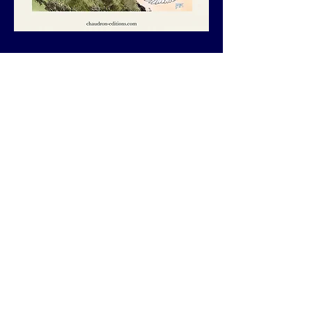
Clohars-Carnoët
Bretagne
France
C.G.V.
Informations légales
Nous contacter